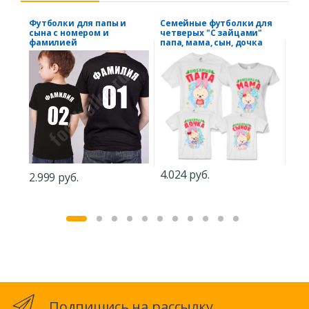
Футболки для папы и
Семейные футболки для
Фут
сына с номером и
четверых "С зайцами"
реб
фамилией
папа, мама, сын, дочка
2.2
4.024 руб.
2.999 руб.
Подпишись на рассылку