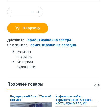
В корзину
Доставка
-
ориентировочно завтра.
Самовывоз
-
ориентировочно сегодня.
Размеры
90х160 см
Материал
акрил 100%
Похожие товары
Подарочный бокс "Ты мой
Кофе молотый в
Ста
космос"
термостакане "Отвага,
сча
честь, мужество, 23"
вин