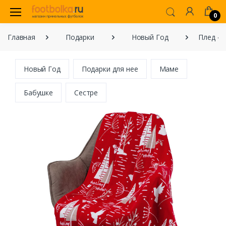
0
Главная
Подарки
Новый Год
Плед «Р
Новый Год
Подарки для нее
Маме
Бабушке
Сестре