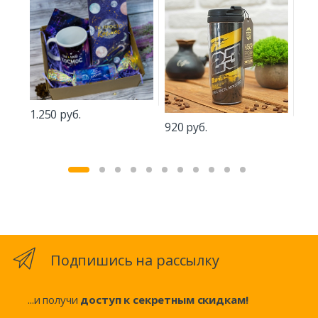
1.250 руб.
666
920 руб.
Подпишись на рассылку
...и получи
доступ к секретным скидкам!