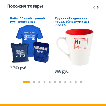
Похожие товары
Набор "Самый лучший
Кружка «Разделение
Бло
муж" полотенце
труда. Эйчариум» арт.
зве
70513.50
2.760 руб.
746
988 руб.