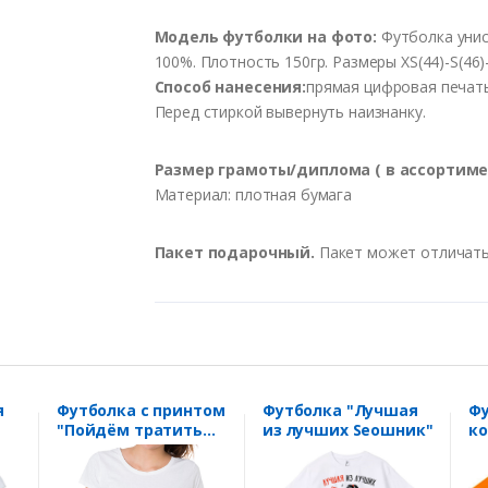
Модель футболки на фото:
Футболка унисе
100%. Плотность 150гр. Размеры XS(44)-S(46)-
Способ нанесения:
прямая цифровая печать.
Перед стиркой вывернуть наизнанку.
Размер грамоты/диплома ( в ассортимен
Материал: плотная бумага
Пакет подарочный.
Пакет может отличать
я
Футболка с принтом
Футболка "Лучшая
Фу
"Пойдём тратить
из лучших Seoшник"
ко
твои деньги"
га