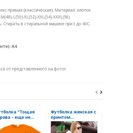
кс прямая (классическая). Материал: хлопок
M(48)-L(50)-XL(52)-XXL(54)-XXXL(56)
 Стирать в стиральной машине при t до 40С.
те): А4
ся от представленного на фото!
тболка "Тощая
Футболка женская с
Футболка ж
рова - еще не
принтом
"Веду себя
зель"
"Командовать
/текст/
сегодня буду я"