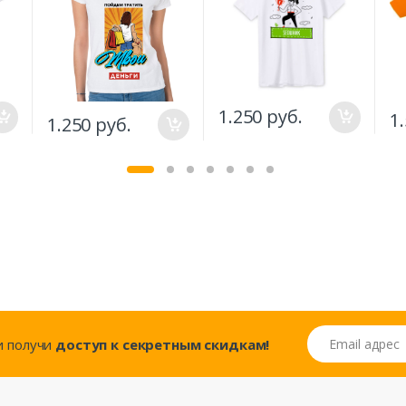
1.250 руб.
1
1.250 руб.
Email адрес
..и получи
доступ к секретным скидкам!