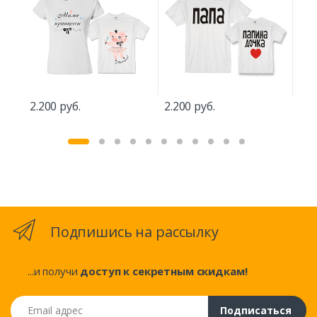
2.200 руб.
2.200 руб.
2.4
Подпишись на рассылку
...и получи
доступ к секретным скидкам!
Email адрес
Подписаться