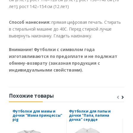
лет); рост 142–154 см (12 лет)
Способ нанесения:
прямая цифровая печать. Стирать
в стиральной машине до 40С. Перед стиркой лучше
вывернуть наизнанку. Гладить наизнанку.
Внимание! Футболки с символом года
изготавливаются по предоплате и не подлежат
обмену-возврату (заказная продукция с
индивидуальными свойствами).
Похожие товары
Футболки для мамы и
Футболки для папы и
Фут
дочки "Мама принцессы"
дочки "Папа, папина
"Же
pig
дочка" сердце
кол