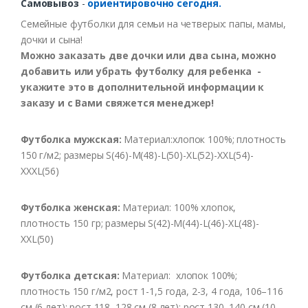
Самовывоз
-
ориентировочно сегодня.
Семейные футболки для семьи на четверых: папы, мамы,
дочки и сына!
Можно заказать две дочки или два сына, можно
добавить или убрать футболку для ребенка -
укажите это в дополнительной информации к
заказу и с Вами свяжется менеджер!
Футболка мужская:
Материал:хлопок 100%; плотность
150 г/м2; размеры S(46)-M(48)-L(50)-XL(52)-XXL(54)-
XXXL(56)
Футболка женская:
Материал: 100% хлопок,
плотность 150 гр; размеры S(42)-M(44)-L(46)-XL(48)-
XXL(50)
Футболка детская:
Материал: хлопок 100%;
плотность 150 г/м2, рост 1-1,5 года, 2-3, 4 года, 106–116
см (6 лет); рост 118–128 см (8 лет); рост 130–140 см (10