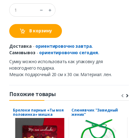
В корзину
Доставка
-
ориентировочно завтра.
Самовывоз
-
ориентировочно сегодня.
Сумку можно использовать как упаковку для
новогоднего подарка.
Мешок подарочный 20 см х 30 см. Материал: лен.
Похожие товары
Брелоки парные «Ты моя
Слюнявчик "Завидный
Бей
половинка» мишка
жених"
люди