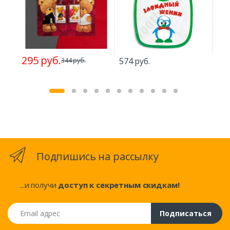
295 руб.
574 руб.
805
344 руб.
Подпишись на рассылку
...и получи
доступ к секретным скидкам!
Email адрес
Подписаться