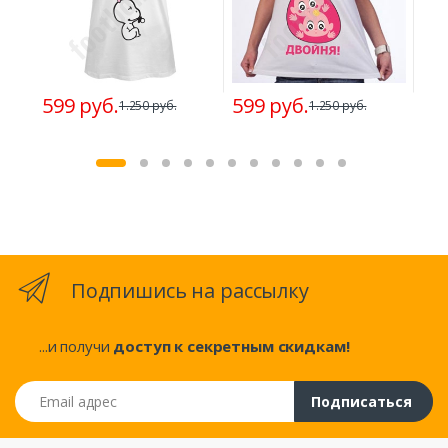
49
599 руб.
599 руб.
1.250 руб.
1.250 руб.
Подпишись на рассылку
...и получи
доступ к секретным скидкам!
Email адрес
Подписаться