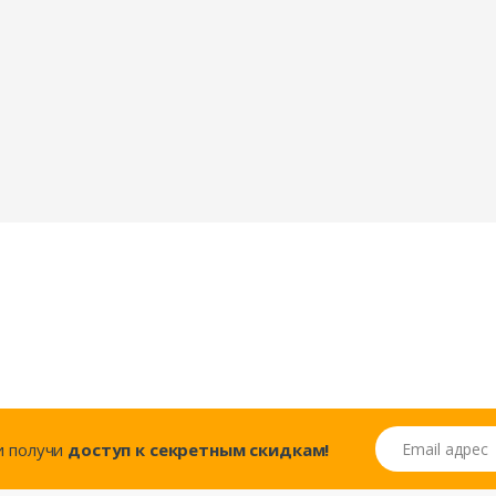
Email адрес
..и получи
доступ к секретным скидкам!