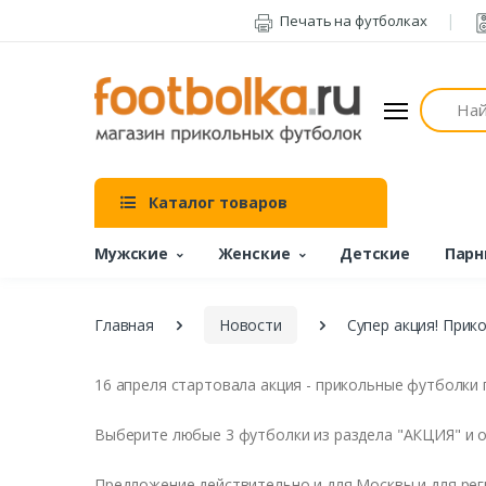
Печать на футболках
Поиск
Каталог товаров
Мужские
Женские
Детские
Парн
Главная
Новости
Супер акция! Прик
16 апреля стартовала акция - прикольные футболки 
Выберите любые 3 футболки из раздела "АКЦИЯ" и об
Предложение действительно и для Москвы и для рег