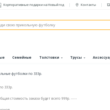
Корпоративные подарки на Новый год
Контакты
ые
Семейные
Толстовки
Трусы
Аксессу
ольные футболки по 333р.
по 333р.
щая стоимость заказа будет всего 999р. -----
ионов.