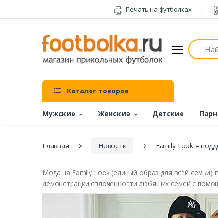
Печать на футболках
Поиск
Каталог товаров
Мужские
Женские
Детские
Парн
Главная
Новости
Family Look – под
Мода на Family Look (единый образ для всей семьи)
демонстрации сплоченности любящих семей с помощь