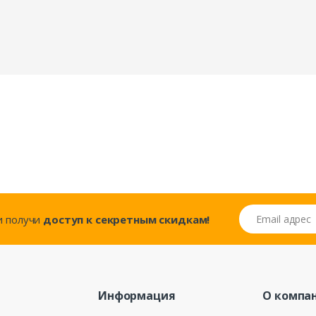
Email адрес
..и получи
доступ к секретным скидкам!
Информация
О компа