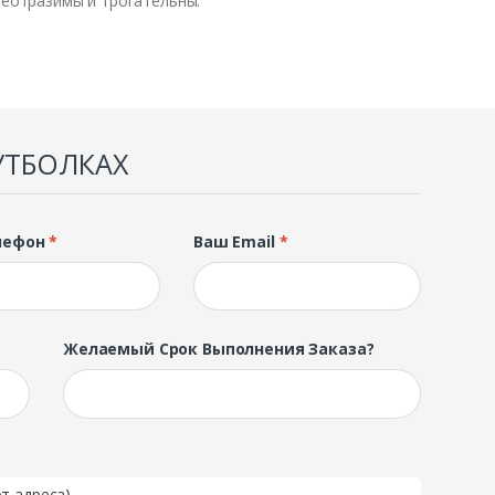
неотразимы и трогательны.
УТБОЛКАХ
лефон
*
Ваш Email
*
Желаемый Срок Выполнения Заказа?
т адреса)