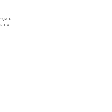
оздать
, что