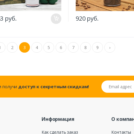
43 руб.
920 руб.
1
2
3
4
5
6
7
8
9
›
Email адрес
..и получи
доступ к секретным скидкам!
Информация
О компа
Как сделать заказ
Контакты