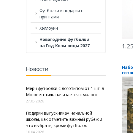
Футболки и подарки с
принтами
Хэллоуин
Новогодние футболки
1.2
на Год Козы овцы 2027
Набо
Новости
гото
солд
Мерч футболки с логотипом от 1 шт. в
Москве: стиль начинается с малого
27.05.2026
Подарки выпускникам начальной
школы, как отметить важный рубеж и
что выбрать, кроме футболок
10.04.2026