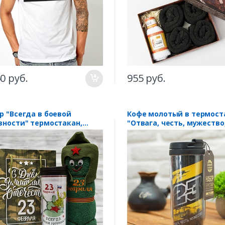
50 руб.
955 руб.
р "Всегда в боевой
Кофе молотый в термост
вности" термостакан,
"Отвага, честь, мужество,
атик