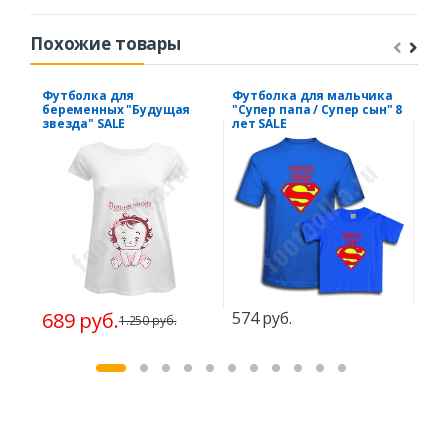
Похожие товары
Футболка для
Футболка для мальчика
Фут
беременных "Будущая
"Супер папа / Супер сын" 8
"Бы
звезда" SALE
лет SALE
тво
68
689 руб.
574 руб.
1.250 руб.