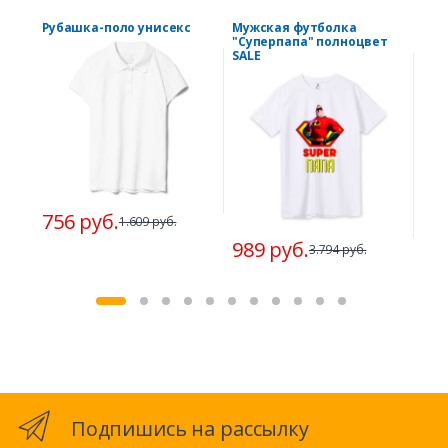
Рубашка-поло унисекс
Мужская футболка
Фут
"Суперпапа" полноцвет
"По
SALE
756 руб.
1.609 руб.
574
989 руб.
3.794 руб.
Подпишись на рассылку