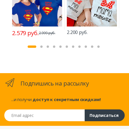
2.579 руб.
2.200 руб.
2.4
2.999 руб.
Подпишись на рассылку
...и получи
доступ к секретным скидкам!
Email адрес
Подписаться