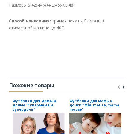
Размеры S(42)-M(44)-L(46)-XL(48)
Способ нанесения:
прямая печать. Стирать в
стиральной машине до 40С.
Похожие товары
Футболки для мамы и
Футболки для мамы и
Фут
дочки "Супермама и
дочки "Mini mouse, mama
"Се
супердочь"
mouse"
кол