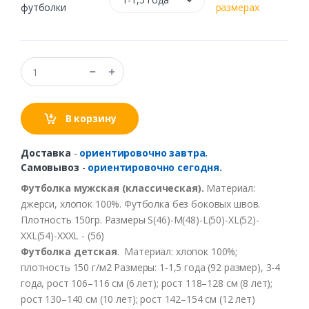
футболки
размерах
В корзину
Доставка
-
ориентировочно завтра.
Самовывоз
-
ориентировочно сегодня.
Футболка
мужская
(
классическая
).
Материал
:
джерси
,
хлопок
100%.
Футболка
без боковых швов.
Плотность
150гр
.
Размеры
S(46)-M(48)-L(50)-XL(52)-
XXL(54)-XXXL - (56)
Футболка
детская
.
Материал
:
хлопок
100%;
плотность
150 г/
м2
Размеры: 1-1,5 года (92 размер), 3-4
года, рост
106–116
см
(6 лет);
рост
118–128
см
(8 лет);
рост
130–140
см
(10 лет);
рост
142–154
см
(12 лет)