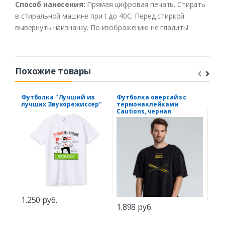
Способ
нанесения
:
Прямая цифровая печать.
Стирать
в
стиральной
машине
при t
до
40С
.
Перед
стиркой
выв
ернуть
наизнанку
.
По
изображению
не
гладить
!
Похожие товары
Футболка "Лучший из
Футболка оверсайз с
Фут
лучших Звукорежиссер"
термонаклейками
сме
Cautions, черная
1.250 руб.
1.2
1.898 руб.