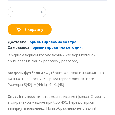
В корзину
Доставка
-
ориентировочно завтра.
Самовывоз
-
ориентировочно сегодня.
В
черном
черном
городе
черный
как
черт
котенок
признается
в любви розовому розовому...
Модель
футболки
:
Футболка
женская
РОЗОВАЯ БЕЗ
КАНТА
.
Плотность
150гр
.
Материал
:
хлопок
100%.
Размеры
S(42)-M(44)-L(46)-XL(48).
Способ
нанесения
:
термоаппликация
(
флекс
).
Стирать
в
стиральной
машине
при t
до
40С
.
Перед
стиркой
вывернуть
наизнанку
.
По
изображению
не
гладить
!