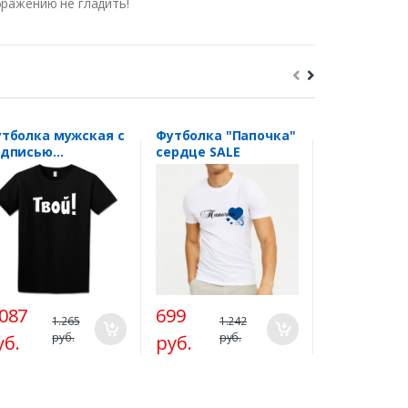
бражению не гладить!
тболка мужская с
Футболка "Папочка"
Женская ф
адписью
сердце SALE
из комплек
вой!"SALE
"Только ко
вместе..." 
.087
699
1.100
1.265
1.242
1.
руб.
руб.
ру
уб.
руб.
руб.