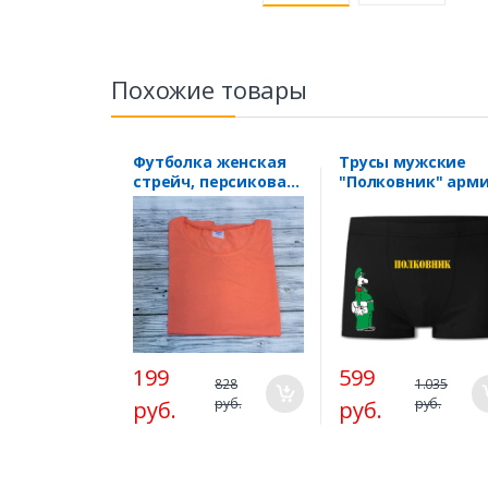
Похожие товары
Футболка женская
Трусы мужские
стрейч, персиковая
"Полковник" арм
без рисунка
SALE
199
599
828
1.035
руб.
руб.
руб.
руб.