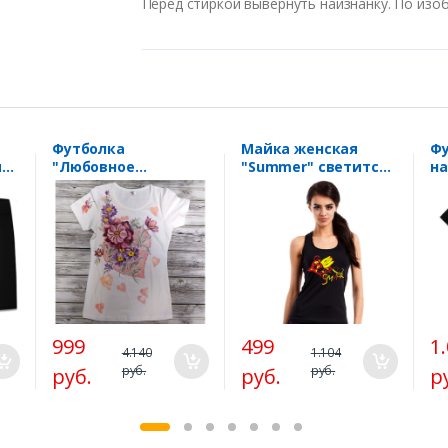
Перед стиркой вывернуть наизнанку. По изо
Футболка
Майка женская
Фу
ия
"Любовное
"Summer" светится
н
настроение"
в УФ SALE
"Т
роспись SALE
999
499
1
4.140
1.104
руб.
руб.
руб.
руб.
р