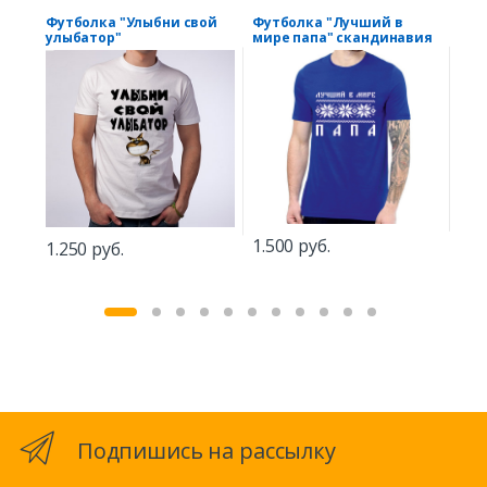
Футболка "Улыбни свой
Футболка "Лучший в
Фут
улыбатор"
мире папа" скандинавия
"См
1.500 руб.
1.250 руб.
1.5
Подпишись на рассылку