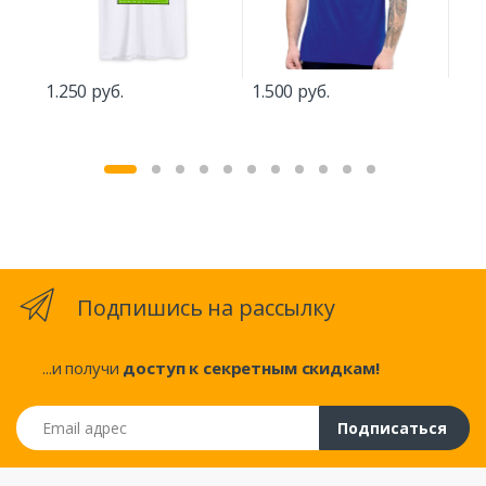
1.250 руб.
1.500 руб.
1.5
Подпишись на рассылку
...и получи
доступ к секретным скидкам!
Email адрес
Подписаться