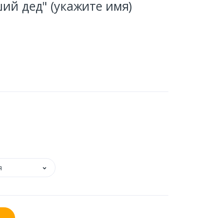
ий дед" (укажите имя)
я