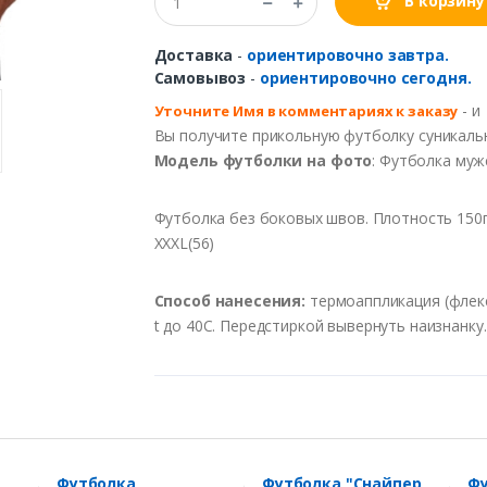
В корзину
Доставка
-
ориентировочно завтра.
Самовывоз
-
ориентировочно сегодня.
- и
Уточните
Имя в
комментариях
к
заказу
Вы
получите
прикольную
футболку
с
уникал
Модель
футболки
на
фото
:
Футболка
муж
Футболка
без боковых швов.
Плотность
150
XXXL(56)
Способ
нанесения
:
термоаппликация
(
флек
t
до
40С
.
Перед
стиркой
вывернуть
наизнанку
Футболка
Футболка "Снайпер
Фу