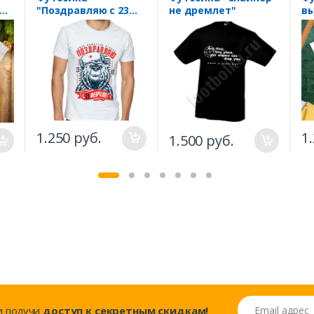
"Поздравляю с 23
не дремлет"
вы
февраля" медведь
зв
в шапке
Ко
м
1.250 руб.
1
1.500 руб.
Email адрес
..и получи
доступ к секретным скидкам!