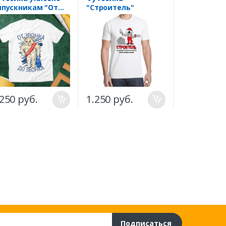
пускникам "От
"Строитель"
"Мальчишн
онка до звонка,
Последний 
т" год можно
свободы"
енять
.250 руб.
1.250 руб.
1.250 руб
Подписаться