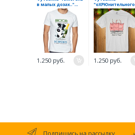
в малых дозах.."
"оХРЮнительного
собака
Нового года"
1.250 руб.
1.250 руб.
Подпишись на рассылку
.