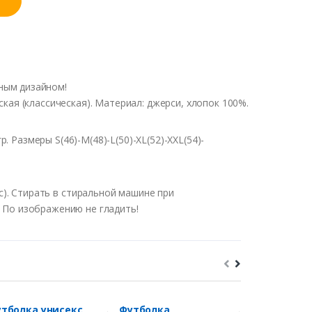
ьным
дизайном
!
ская
(
классическая
).
Материал
:
джерси
,
хлопок
100%.
гр
.
Размеры
S(46)-M(48)-L(50)-XL(52)-XXL(54)-
с
).
Стирать
в
стиральной
машине
при
.
По
изображению
не
гладить
!
тболка унисекс
Футболка
Футболка