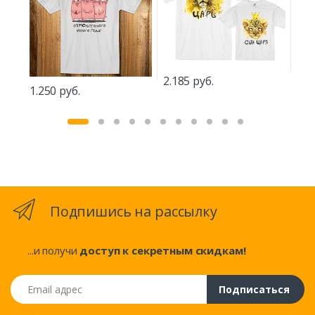
2.185 руб.
1.5
1.250 руб.
Подпишись на рассылку
...и получи
доступ к секретным скидкам!
Email адрес
Подписаться