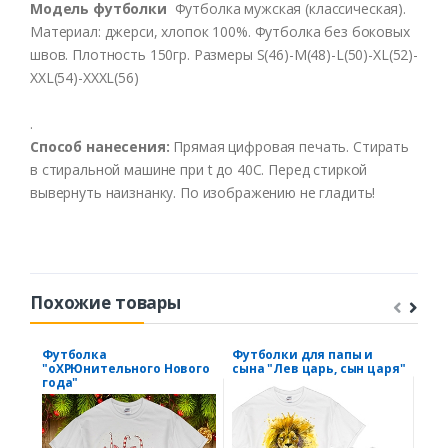
Модель футболки
Футболка мужская (классическая).
Материал: джерси, хлопок 100%. Футболка без боковых
швов. Плотность 150гр. Размеры S(46)-M(48)-L(50)-XL(52)-
XXL(54)-XXXL(56)
.
Способ нанесения:
Прямая цифровая печать. Стирать
в стиральной машине при t до 40С. Перед стиркой
вывернуть наизнанку. По изображению не гладить!
Похожие товары
Футболка
Футболки для папы и
Фут
"оХРЮнительного Нового
сына "Лев царь, сын царя"
тор
года"