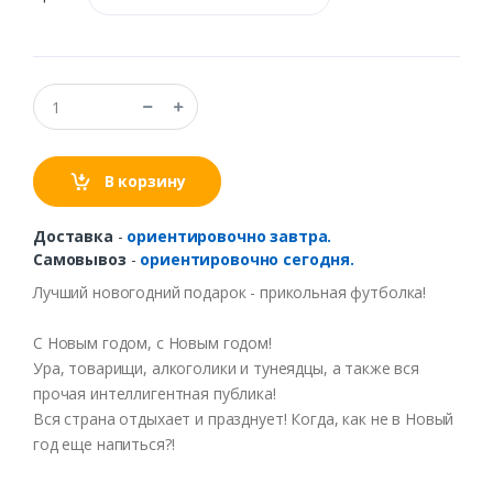
В корзину
Доставка
-
ориентировочно завтра.
Самовывоз
-
ориентировочно сегодня.
Лучший
новогодний
подарок
-
прикольная
футболка
!
С Новым
годом
, с Новым
годом
!
Ура, товарищи,
алкоголики
и
тунеядцы
, а
также
вся
прочая
интеллигентная
публика
!
Вся
страна
отдыхает
и
празднует
!
Когда
, как
не
в Новый
год еще
напиться
?!