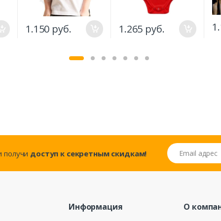
1
1.150 руб.
1.265 руб.
Email адрес
..и получи
доступ к секретным скидкам!
Информация
О компа