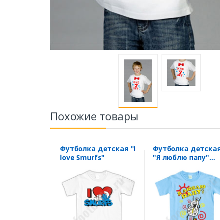
Похожие товары
Футболка детская "I
Футболка детска
love Smurfs"
"Я люблю папу"
овечки