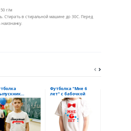
50 г/м
ть
.
Стирать
в
стиральной
машине
до
30С
.
Перед
ь
наизнанку
.
утболка
Футболка "Мне 6
Футболка 
ыпускник
лет" с бабочкой
умный вып
чальной школы" с
омером вашей
колы