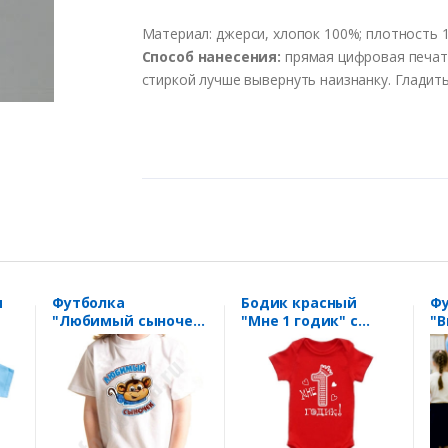
Материал
:
джерси
,
хлопок
100%;
плотность
1
Способ
нанесения
:
прямая цифровая печа
стиркой
лучше
выв
ернуть
наизнанку
.
Гладит
я
Футболка
Бодик красный
Ф
"Любимый сыночек"
"Мне 1 годик" с
"В
обезьянка
короной
на
н
ш