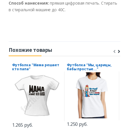
Способ нанесения:
прямая цифровая печать. Стирать
в стиральной машине до 40С.
Похожие товары
Футболка "Мама решает
Футболка "Мы, царицы,
Фут
кто папа"
бабы простые..."
нас
1.250 руб.
1.265 руб.
1.5