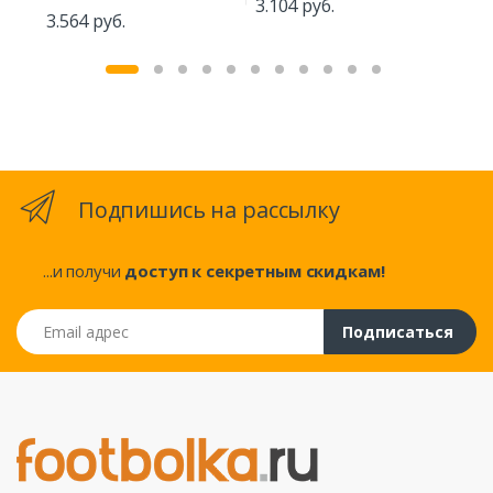
3.1
3.104 руб.
3.564 руб.
Подпишись на рассылку
...и получи
доступ к секретным скидкам!
Email адрес
Подписаться