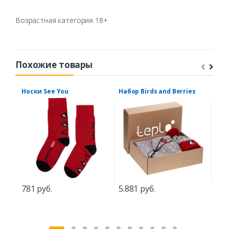
Возрастная категория 18+
Похожие товары
Носки See You
Набор Birds and Berries
Игр
отт
Отд
781 руб.
5.881 руб.
88