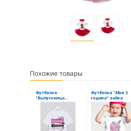
Похожие товары
Футболка
Футболка "Мне 3
"Выпускница
годика" зайка
начальной школы, с
номером Вашей
школы" мелом