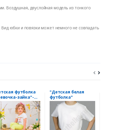
ии. Воздушная, двуслойная модель из тонкого
. Вид юбки и повязки может немного не совпадать
тская футболка
"Детская белая
Футболка "
евочка-зайка"-
футболка"
сынок" зай
бое Ваше имя!