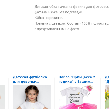
Детская юбка-пачка из фатина для фотосесс
фатина. Юбка без подкладки.
Юбка на резинке.
Повязка с цветком. Состав - 100% полиэстер
с представленным на фото.
Детская футболка
Набор "Принцессе 2
Де
для девочки
годика" с Вашим
"Д
"Принцесса
именем
лю
родилась в
Декабре"