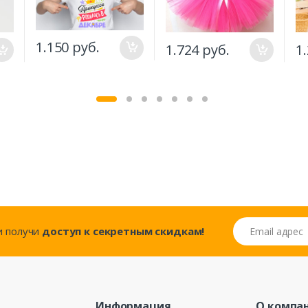
1.150 руб.
1.724 руб.
1
Email адрес
..и получи
доступ к секретным скидкам!
Информация
О компа