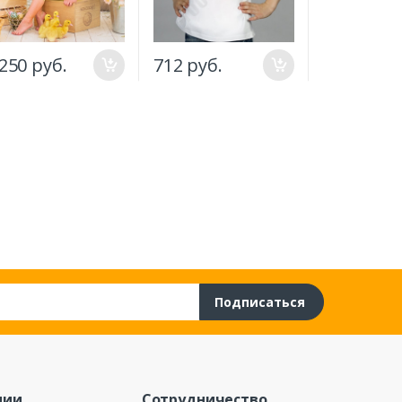
499
.250 руб.
712 руб.
1.1
ру
руб.
Подписаться
нии
Сотрудничество