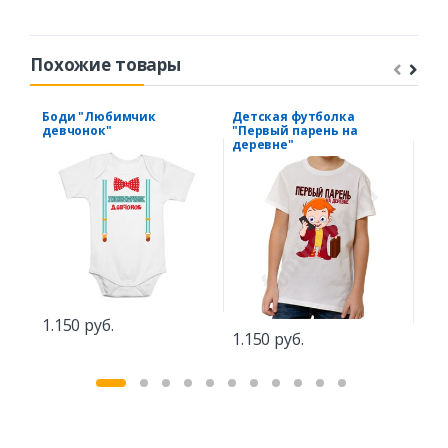
Похожие товары
Боди "Любимчик
Детская футболка
Фут
девчонок"
"Первый парень на
в о
деревне"
1.150 руб.
1.1
1.150 руб.