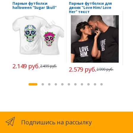
Парные футболки
Парные футболки для
Пар
halloween "Sugar Skull"
двоих "Love Him/ Love
сер
Her" текст
2.149 руб.
2.
2.499 руб.
2.579 руб.
2.999 руб.
Подпишись на рассылку