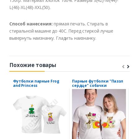
150гр. Материал хлопок 100%. Размеры S(42)-M(44)-
L(46)-XL(48)-XXL(50).
Способ нанесения:
прямая печать. Стирать в
стиральной машине до 40С. Перед стиркой лучше
вывернуть наизнанку. Гладить наизнанку.
Похожие товары
Футболки парные Frog
Парные футболки "Паззл
Пар
and Princess
сердце" собачки
"Же
кот