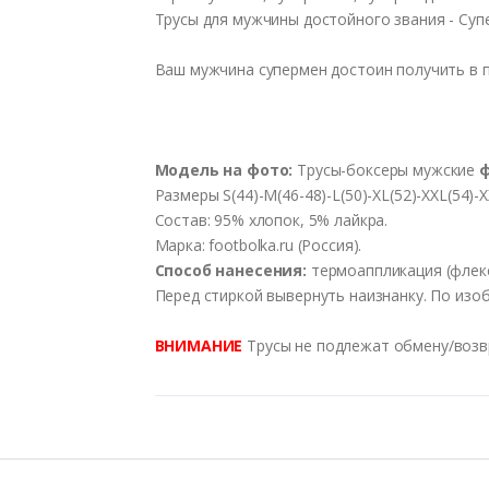
Трусы для мужчины достойного звания - Суп
Ваш мужчина супермен достоин получить в п
Модель на фото:
Трусы-боксеры мужские
Размеры S(44)-M(46-48)-L(50)-XL(52)-XXL(54)-X
Состав: 95% хлопок, 5% лайкра.
Марка: footbolka.ru (Россия).
Способ нанесения:
термоаппликация (флекс)
Перед стиркой вывернуть наизнанку. По изо
ВНИМАНИЕ
Трусы не подлежат обмену/возвра