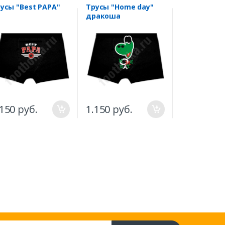
усы "Best PAPA"
Трусы "Home day"
Парные тру
дракоша
halloween "
Treat"
2.200 руб
.150 руб.
1.150 руб.