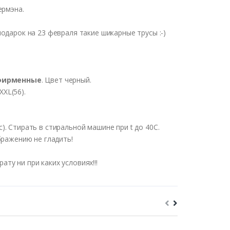
ермэна.
одарок на 23 февраля такие шикарные трусы :-)
фирменные
. Цвет черный.
XXL(56).
. Стирать в стиральной машине при t до 40С.
бражению не гладить!
ту ни при каких условиях!!!