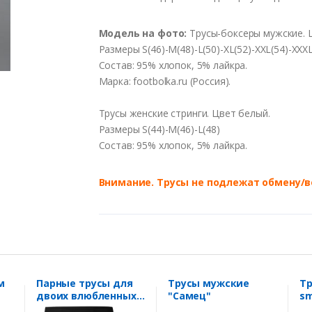
Модель на фото:
Трусы-боксеры мужские. 
Размеры S(46)-M(48)-L(50)-XL(52)-XXL(54)-XXXL
Состав: 95% хлопок, 5% лайкра.
Марка: footbolka.ru (Россия).
Трусы женские стринги. Цвет белый.
Размеры S(44)-M(46)-L(48)
Состав: 95% хлопок, 5% лайкра.
Внимание. Трусы не подлежат обмену/в
м
Парные трусы для
Трусы мужские
Т
двоих влюбленных
"Самец"
sm
Крепкие орешки