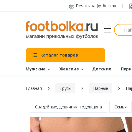
Печать на футболках
Поиск
Каталог товаров
Мужские
Женские
Детские
Парн
Главная
Трусы
Парные
Па
Свадебные, девичник, годовщина
Семья