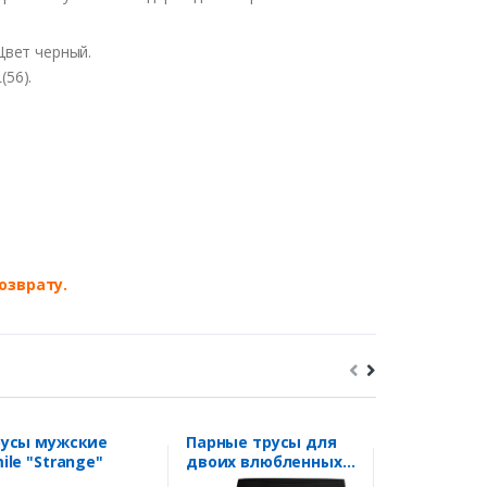
Цвет черный.
(56).
озврату.
русы мужские
Парные трусы для
Трусы жен
ile "Strange"
двоих влюбленных
"Снимай"
"Снимай, целуй"