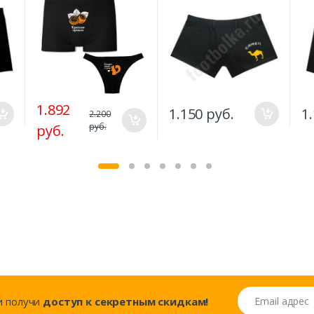
1.892
1.150 руб.
1
2.200
руб.
руб.
Email адрес
..и получи
доступ к секретным скидкам!