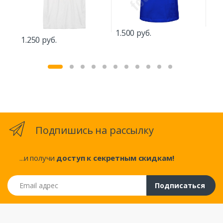
1.2
1.500 руб.
1.250 руб.
Подпишись на рассылку
...и получи
доступ к секретным скидкам!
Email адрес
Подписаться