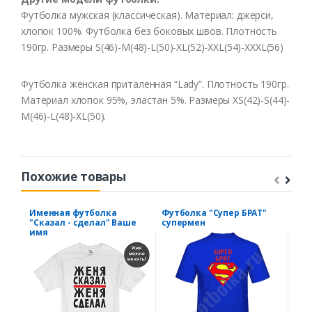
Футболка
мужская
(
классическая
).
Материал
:
джерси
,
хлопок
100%.
Футболка
без
боко
в
ых
швов.
Плотность
190гр
.
Размеры
S(46)-M(48)-L(50)-XL(52)
-XXL
(54)
-XXXL
(56)
Футболка
женская
приталенная
“Lady”.
Плотность
190гр
.
Материал
хлопок
95%,
эластан
5%.
Размеры
XS
(42)-S(44)-
M(46)-L(48)-XL(50).
Похожие товары
Именная футболка
Футболка "Супер БРАТ"
Фут
"Сказал - сделал" Ваше
супермен
имя