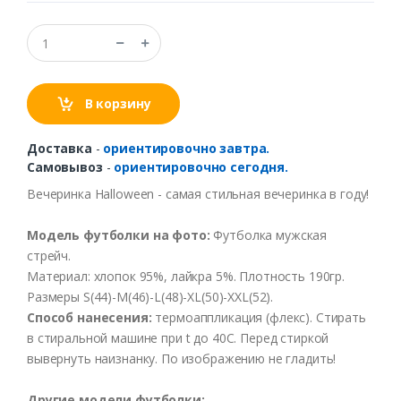
В корзину
Доставка
-
ориентировочно завтра.
Самовывоз
-
ориентировочно сегодня.
В
ечеринка
Halloween -
самая
стильная
в
ечеринка
в
году
!
Модель
футболки
на
фото
:
Футболка
мужская
стрейч
.
Материал
:
хлопок
95%,
лайкра
5%.
Плотность
190гр
.
Размеры
S(44)-M(46)-L(48)-XL(50)
-XXL
(52).
Способ
нанесения
:
термоаппликация
(
флекс
).
Стирать
в
стиральной
машине
при t
до
40С
.
Перед
стиркой
выв
ернуть
наизнанку
.
По
изображению
не
гладить
!
Другие
модели
футболки
: