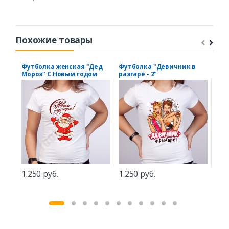
Похожие товары
Футболка женская "Дед
Футболка "Девичник в
Фут
Мороз" С Новым годом
разгаре - 2"
в м
1.250 руб.
1.250 руб.
1.5