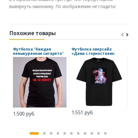
вывернуть наизнанку. По изображению не гладить!
Похожие товары
Футболка "Каждая
Футболка оверсайз
Фут
невыкуренная сигарета"
«Дама с горностаем»
луч
стр
1.551 руб.
1.500 руб.
49