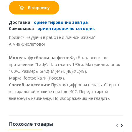
В корзину
Доставка
-
ориентировочно завтра.
Самовывоз
-
ориентировочно сегодня.
Кризис
?
Неудачи
в
работе
и
личной
жизни
?
А мне фиолетово!
Модель
футболки
на
фото
:
Футболка
женская
приталенная
“Lady”.
Плотность
190гр
.
Материал
хлопок
100%.
Размеры
S(42)-M(44)-L(46)-XL(48).
Марка
: footbolka.ru (
Россия
).
Способ
нанесения
:
Прямая цифровая печать.
Стирать
в
стиральной
машине
при t
до
40С
.
Перед
стиркой
выв
ернуть
наизнанку
.
По
изображению
не
гладить
!
Похожие товары