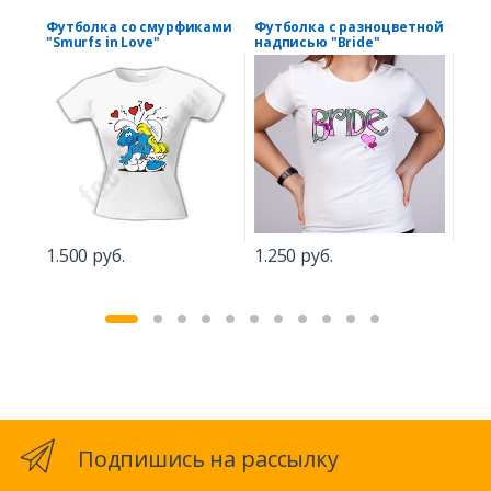
Футболка со смурфиками
Футболка с разноцветной
Фут
"Smurfs in Love"
надписью "Bride"
1.5
1.500 руб.
1.250 руб.
Подпишись на рассылку