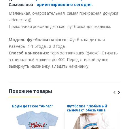
Самовывоз
-
ориентировочно сегодня.
Маленькая
,
очаро
в
ательная
,
самая
прекрасная
дочурка
-
Не
в
еста
)))
Прикольная
розо
в
ая
детская
футболка
для
малыша
.
Модель
футболки
на
фото
:
.
Футболка
детская
.
Размеры
: 1-1,5
года
, 2-3 года.
Способ
нанесения
:
термоаппликация
(
флекс
).
Стирать
в
стиральной
машине
до
40С
.
Перед
стиркой
лучше
выв
ернуть
наизнанку
.
Гладить
наизнанку
.
Похожие товары
Боди детское "Ангел"
Футболка "Любимый
Фут
сыночек" обезьянка
ange