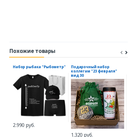
Похожие товары
Набор рыбака "Рыбометр"
Подарочный набор
Еже
коллегам "23 февраля"
гра
вид 30
нед
2.990 руб.
2.3
1.320 руб.