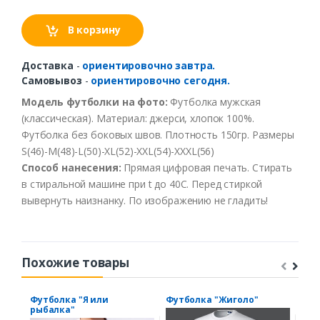
В корзину
Доставка
-
ориентировочно завтра.
Самовывоз
-
ориентировочно сегодня.
Модель футболки на фото:
Футболка мужская
(классическая). Материал: джерси, хлопок 100%.
Футболка без боковых швов. Плотность 150гр. Размеры
S(46)-M(48)-L(50)-XL(52)-XXL(54)-XXXL(56)
Способ нанесения:
Прямая цифровая печать. Стирать
в стиральной машине при t до 40С. Перед стиркой
вывернуть наизнанку. По изображению не гладить!
Похожие товары
Футболка "Я или
Футболка "Жиголо"
Фут
рыбалка"