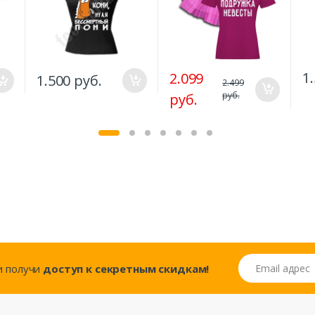
1
2.099
1.500 руб.
2.499
руб.
руб.
Email адрес
..и получи
доступ к секретным скидкам!