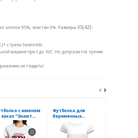
XS(42)-
л: хлопок 95%, эластан 5%. Размеры
)+ стразы Swarovski
ьной машине при t до 30С. Не допускается трение
бражению не гладить!
тболка с именем
Футболка для
Футболка "I
 заказ "Знают
беременных
chocolate"
ди и коты.." Ваше
"Появлюсь летом"
мя