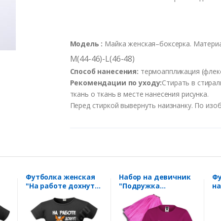
Модель :
Майка женская–боксерка. Материа
M(44-46)-L(46-48)
Способ нанесения:
термоаппликация (флекс
Рекомендации по уходу:
Стирать в стирал
ткань о ткань в месте нанесения рисунка.
Перед стиркой вывернуть наизнанку. По изо
Футболка женская
Набор на девичник
Фу
"На работе дохнут
"Подружка
на
кони.." пони
невесты" фуксия
лю
и