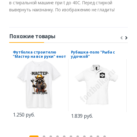
в стиральной машине при t до 40С. Перед стиркой
вывернуть наизнанку. По изображению не гладить!
Похожие товары
Футболка строителю
Рубашка-поло "Рыба с
Фут
"Мастер на все руки" енот
удочкой"
вып
до 
мен
1.250 руб.
1.839 руб.
1.2