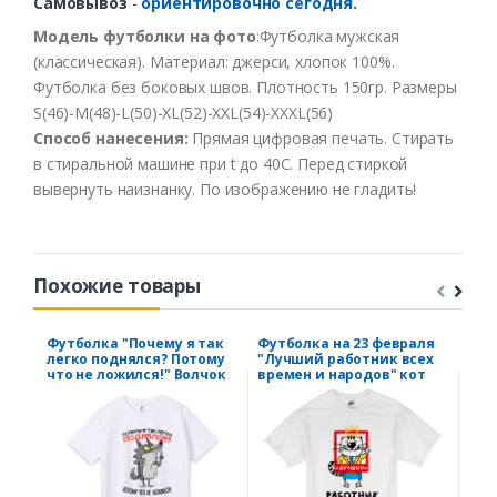
Самовывоз
-
ориентировочно сегодня.
Модель
футболки
на
фото
:
Футболка
мужская
(классическая). Материал: джерси, хлопок 100%.
Футболка без боковых швов. Плотность 150гр. Размеры
S(46)-M(48)-L(50)-XL(52)-XXL(54)-XXXL(56)
Способ
нанесения
:
Прямая цифровая печать.
Стирать
в
стиральной
машине
при t
до
40С
.
Перед
стиркой
вывернуть
наизнанку
.
По
изображению
не
гладить
!
Похожие товары
Футболка "Почему я так
Футболка на 23 февраля
Фут
легко поднялся? Потому
"Лучший работник всех
луч
что не ложился!" Волчок
времен и народов" кот