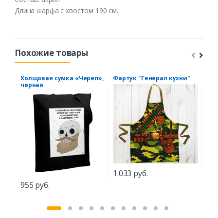
Длина шарфа с хвостом 190 см.
Похожие товары
Холщовая сумка «Череп»,
Фартук "Генерал кухни"
Юбк
черная
"Ро
1.033 руб.
804
955 руб.