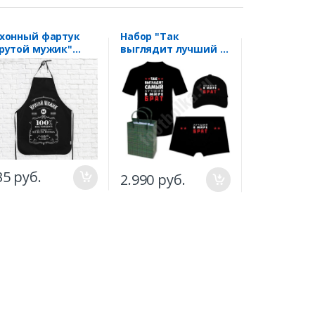
хонный фартук
Набор "Так
Дневник
рутой мужик"
выглядит лучший в
тренирово
жек
мире брат" с
"Мотиваци
бейсболкой
35 руб.
2.990 руб.
518 руб.