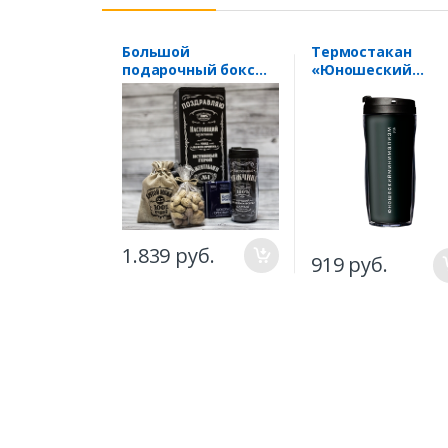
Большой
Термостакан
подарочный бокс
«Юношеский
"Настоящему
минимализм», с
мужчине" вид 37
черной крышкой
1.839 руб.
919 руб.