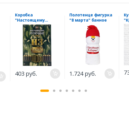
Коробка
Полотенце фигурка
Ку
"Настоящему
"8 марта" банное
"К
мужчине"
д
7
403 руб.
1.724 руб.