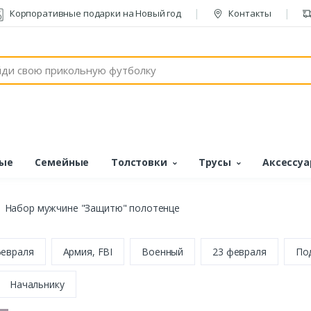
Корпоративные подарки на Новый год
Контакты
ые
Семейные
Толстовки
Трусы
Аксессу
Набор мужчине "Защитю" полотенце
февраля
Армия, FBI
Военный
23 февраля
По
Начальнику