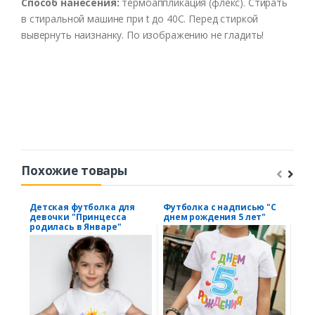
Способ нанесения:
термоаппликация (флекс). Стирать
в стиральной машине при t до 40С. Перед стиркой
вывернуть наизнанку. По изображению не гладить!
Похожие товары
Детская футболка для
Футболка с надписью "С
Бод
девочки "Принцесса
днем рождения 5 лет"
"Но
родилась в Январе"
кан