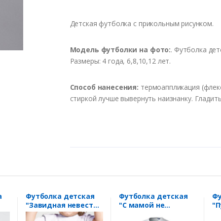
Детская
футболка
с
прикольным
рисунком
.
Модель
футболки
на
фото
:
.
Футболка
дет
Размеры
: 4
года
, 6,8,10,12 лет.
Способ
нанесения
:
термоаппликация
(
флек
стиркой
лучше
вывернуть
наизнанку
.
Гладит
а
Футболка детская
Футболка детская
Фу
"Завидная невеста"
"С мамой не
"П
с рисунком
знакомиться!"