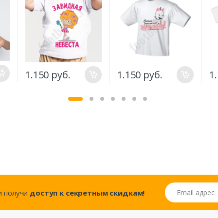
е"
1.150 руб.
1.150 руб.
1
Email адрес
..и получи
доступ к секретным скидкам!