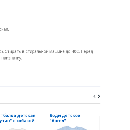
ская
.
с
).
Стирать
в
стиральной
машине
до
40С
.
Перед
ь
наизнанку
.
тболка детская
Боди детское
Футболка д
утин" с собакой
"Ангел"
"Завидный