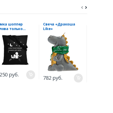
умка шоппер
Свеча «Дракоша
Бейсболка 
лова только
Like»
"с Миньоно
ешают понимать
одноглазы
уг друга"
ленький принц
.250 руб.
805 руб.
782 руб.