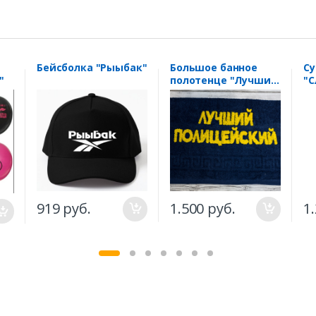
Бейсболка "Рыыбак"
Большое банное
С
"
полотенце "Лучший
"С
полицейский"
м
др
ма
919 руб.
1.500 руб.
1