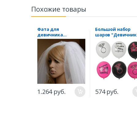
Похожие товары
Фата для
Большой набор
девичника
шаров "Девичник
"Премиум" 50 см
1.264 руб.
574 руб.