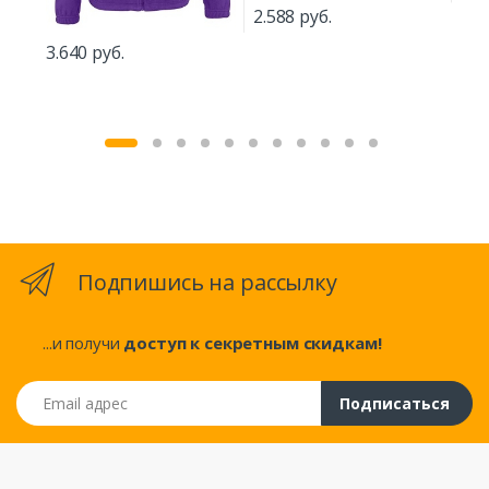
2.588 руб.
3.640 руб.
15.
Подпишись на рассылку
...и получи
доступ к секретным скидкам!
Email адрес
Подписаться