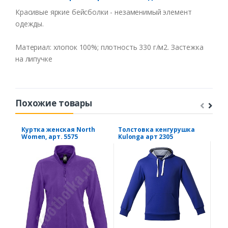
Краси
в
ые
яркие
бейсболки
-
незаменимый
элемент
одежды
.
Материал
:
хлопок
100%;
плотность
330 г/
м2
.
Застежка
на
липучке
Похожие товары
Куртка женская North
Толстовка кенгурушка
Кур
Women, арт. 5575
Kulonga арт 2305
чер