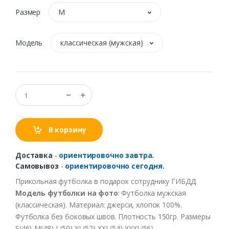
Размер
M
Модель
классическая (мужская)
В корзину
Доставка
-
ориентировочно завтра.
Самовывоз
-
ориентировочно сегодня.
Прикольная
футболка
в
подарок
сотруднику ГИБДД.
Модель
футболки
на
фото
:
Футболка
мужская
(
классическая
).
Материал
:
джерси
,
хлопок
100%.
Футболка
без
боко
в
ых
швов.
Плотность
150гр
.
Размеры
S(46)-M(48)-L(50)-XL(52)
-XXL
(54)
-XXXL
(56)