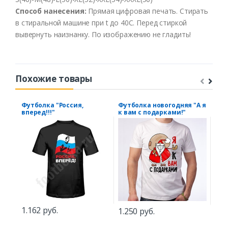
Способ
нанесения
:
Прямая цифровая печать.
Стирать
в
стиральной
машине
при t
до
40С
.
Перед
стиркой
выв
ернуть
наизнанку
.
По
изображению
не
гладить
!
Похожие товары
Футболка "Россия,
Футболка новогодняя "А я
Фут
вперед!!!"
к вам с подарками!"
"Ес
дос
1.162 руб.
1.250 руб.
1.2