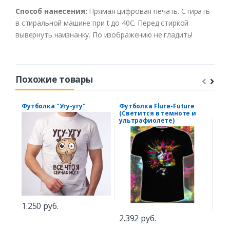
Способ нанесения:
Прямая цифровая печать. Стирать
в стиральной машине при t до 40С. Перед стиркой
вывернуть наизнанку. По изображению не гладить!
Похожие товары
Футболка "Угу-угу"
Футболка Flure-Future
Фут
(Светится в темноте и
ультрафиолете)
1.250 руб.
1.5
2.392 руб.