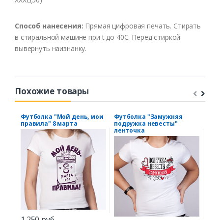
Способ нанесения:
Прямая цифровая печать. Стирать
в стиральной машине при t до 40С. Перед стиркой
вывернуть наизнанку.
Похожие товары
Футболка "Мой день, мои
Футболка "Замужняя
Фут
правила" 8 марта
подружка невесты"
"На
ленточка
ник
шля
1.250 руб.