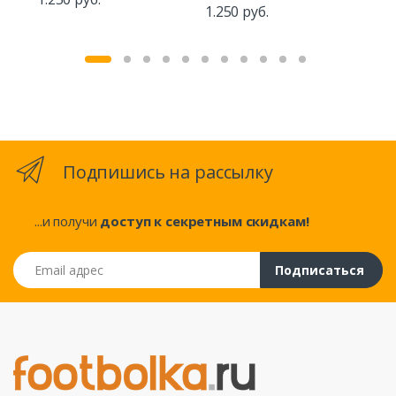
1.250 руб.
1.2
Подпишись на рассылку
...и получи
доступ к секретным скидкам!
Email адрес
Подписаться