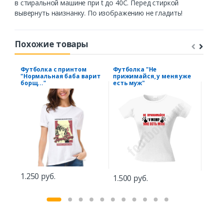
в стиральной машине при t до 40С. Перед стиркой
вывернуть наизнанку. По изображению не гладить!
Похожие товары
Футболка с принтом
Футболка "Не
Фут
"Нормальная баба варит
прижимайся, у меня уже
дор
борщ..."
есть муж"
1.5
1.250 руб.
1.500 руб.